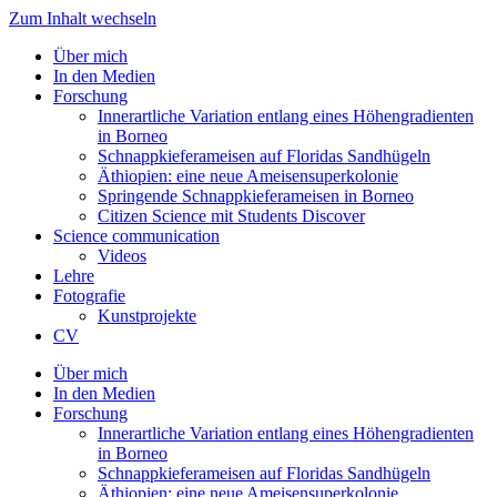
Zum Inhalt wechseln
Über mich
In den Medien
Forschung
Innerartliche Variation entlang eines Höhengradienten
in Borneo
Schnappkieferameisen auf Floridas Sandhügeln
Äthiopien: eine neue Ameisensuperkolonie
Springende Schnappkieferameisen in Borneo
Citizen Science mit Students Discover
Science communication
Videos
Lehre
Fotografie
Kunstprojekte
CV
Über mich
In den Medien
Forschung
Innerartliche Variation entlang eines Höhengradienten
in Borneo
Schnappkieferameisen auf Floridas Sandhügeln
Äthiopien: eine neue Ameisensuperkolonie