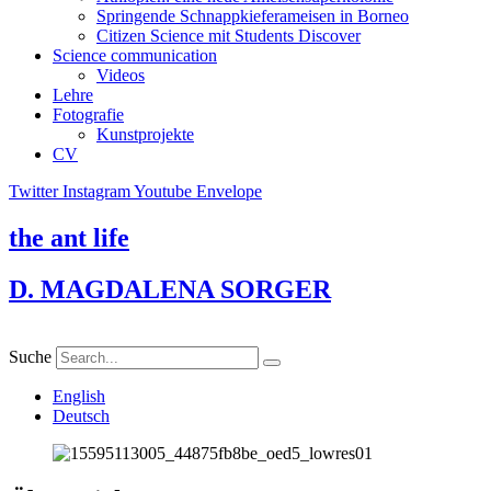
Springende Schnappkieferameisen in Borneo
Citizen Science mit Students Discover
Science communication
Videos
Lehre
Fotografie
Kunstprojekte
CV
Twitter
Instagram
Youtube
Envelope
the ant life
D. MAGDALENA SORGER
Suche
English
Deutsch