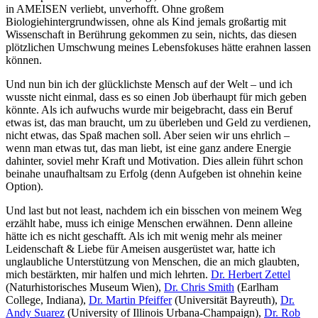
in AMEISEN verliebt, unverhofft. Ohne großem
Biologiehintergrundwissen, ohne als Kind jemals großartig mit
Wissenschaft in Berührung gekommen zu sein, nichts, das diesen
plötzlichen Umschwung meines Lebensfokuses hätte erahnen lassen
können.
Und nun bin ich der glücklichste Mensch auf der Welt – und ich
wusste nicht einmal, dass es so einen Job überhaupt für mich geben
könnte. Als ich aufwuchs wurde mir beigebracht, dass ein Beruf
etwas ist, das man braucht, um zu überleben und Geld zu verdienen,
nicht etwas, das Spaß machen soll. Aber seien wir uns ehrlich –
wenn man etwas tut, das man liebt, ist eine ganz andere Energie
dahinter, soviel mehr Kraft und Motivation. Dies allein führt schon
beinahe unaufhaltsam zu Erfolg (denn Aufgeben ist ohnehin keine
Option).
Und last but not least, nachdem ich ein bisschen von meinem Weg
erzählt habe, muss ich einige Menschen erwähnen. Denn alleine
hätte ich es nicht geschafft. Als ich mit wenig mehr als meiner
Leidenschaft & Liebe für Ameisen ausgerüstet war, hatte ich
unglaubliche Unterstützung von Menschen, die an mich glaubten,
mich bestärkten, mir halfen und mich lehrten.
Dr. Herbert Zettel
(Naturhistorisches Museum Wien),
Dr. Chris Smith
(Earlham
College, Indiana),
Dr. Martin Pfeiffer
(Universität Bayreuth),
Dr.
Andy Suarez
(University of Illinois Urbana-Champaign),
Dr. Rob