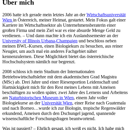
Über mich
2006 hatte ich gerade mein letztes Jahr an der
Wirtschaftsuniversität
Wien
in Österreich, meiner Heimat, gestartet. Mein Fokus galt einer
Karriere im Wirtschaftssektor als Unternehmensberaterin einer
großen Firma und mein Ziel war es eine absurde Menge Geld zu
verdienen. – Und dann machte ich ein Auslandssemester an der
University of Illinois Urbana-Champaign
und beschloss neben
meinen BWL-Kursen, einen Biologiekurs zu besuchen, aus reiner
Neugier, um auch mal ein anderes Fachgebiet näher
kennenzulernen. Diese Möglichkeit bietet das österreichische
Hochschulsystem nämlich nur begrenzt.
2008 schloss ich mein Studium der Internationalen
Betriebswirtschaftslehre mit dem akademischen Grad Magistra
(MSc) ab. Drei Jahre und einer Riesenportion Leidenschaft und
Hartnäckigkeit mich für den Rest meines Lebens mit Ameisen
beschäftigen zu wollen später, zwei Jahre des Lernens und Arbeitens
am
Naturhistorischen Museum in Wien
, einem Jahr voller
Biologiekurse an der
Universität Wien
, einer Reise nach Guatemala
und nach Borneo…wurde ich zur Biologin, tropische Regenwälder
erkundend, Ameisen durch den Dschungel jagend, spannende
wissenschaftliche Forschungsfragen beantwortend.
Was ist passiert? – Ehrlich gesagt, ich weiß es nicht. Ich habe mich